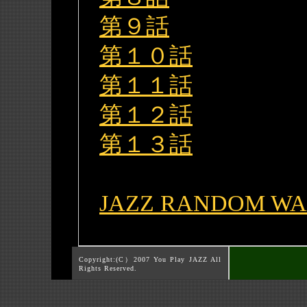
第９話
第１０話
第１１話
第１２話
第１３話
JAZZ RANDOM W
Copyright:(C）2007 You Play JAZZ All
Rights Reserved.