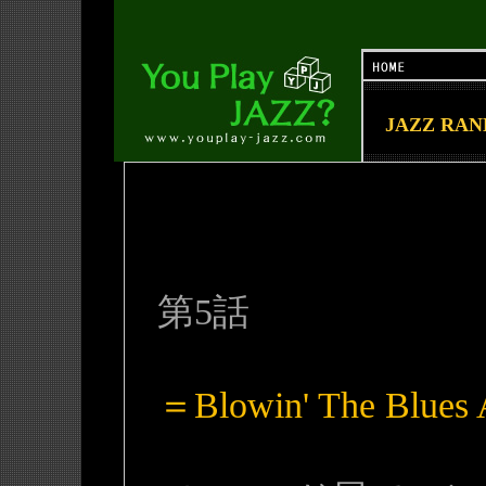
JAZZ RA
第5話
＝Blowin' The Blue