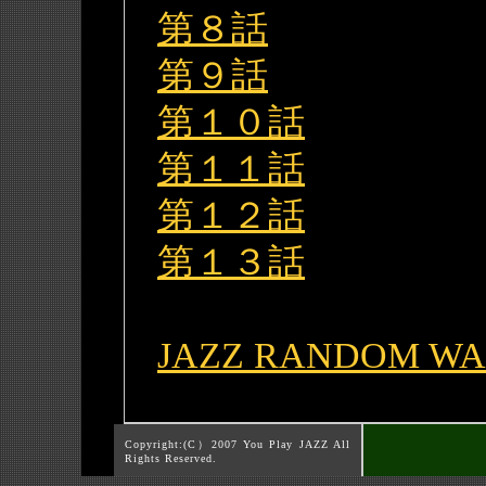
第８話
第９話
第１０話
第１１話
第１２話
第１３話
JAZZ RANDOM W
Copyright:(C）2007 You Play JAZZ All
Rights Reserved.