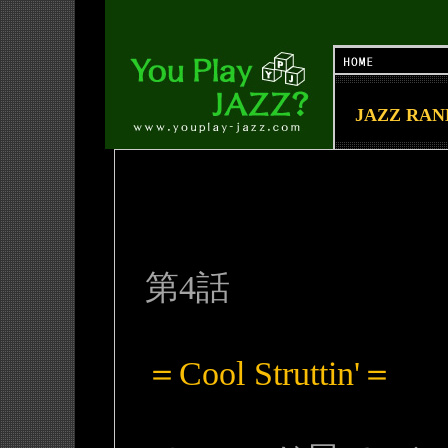
JAZZ RA
第4話
＝Cool Struttin'＝