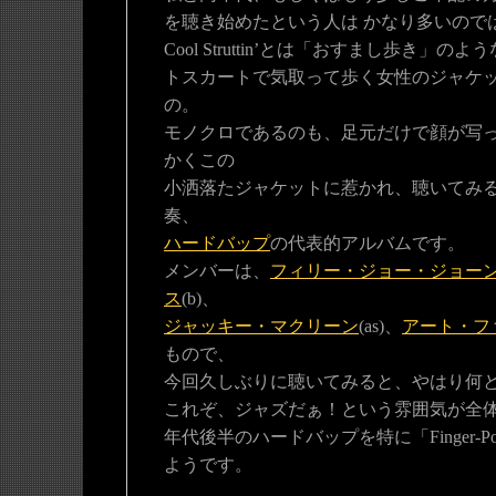
を聴き始めたという人は かなり多いので
Cool Struttin’とは「おすまし歩き」
トスカートで気取って歩く女性のジャケ
の。
モノクロであるのも、足元だけで顔が写っ
かくこの
小洒落たジャケットに惹かれ、聴いてみ
奏、
ハードバップ
の代表的アルバムです。
メンバーは、
フィリー・ジョー・ジョー
ス
(b)、
ジャッキー・マクリーン
(as)、
アート・フ
もので、
今回久しぶりに聴いてみると、やはり何と
これぞ、ジャズだぁ！という雰囲気が全体
年代後半のハードバップを特に「Finger-Po
ようです。