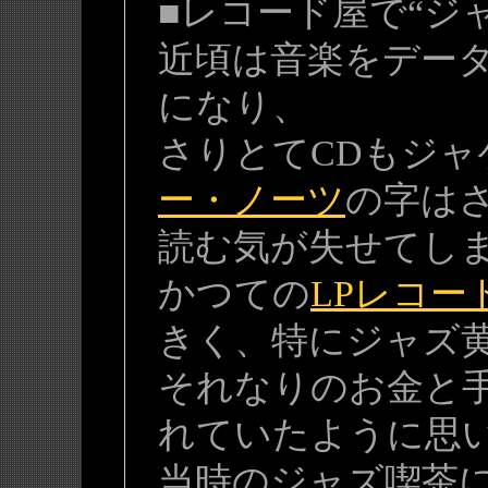
■レコード屋で“ジ
近頃は音楽をデー
になり、
さりとてCDもジャ
ー・ノーツ
の字は
読む気が失せてし
かつての
LPレコー
きく、特にジャズ
それなりのお金と
れていたように思
当時のジャズ喫茶