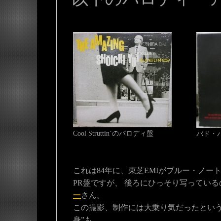
Cool Struttin’のパロディ盤
バド・
これは84年に、東芝EMIがブルー・ノー
PR盤ですが、 後ろにひっそり写ってい
一
さん。
この撮影、制作には大乗り気だったというこ
身”も