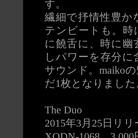
す。
繊細で抒情性豊か
テンビートも。時
に饒舌に、時に幽
しパワーを存分に
サウンド。maik
だ1枚となりました
The Duo
2015年3月25日リ
XQDN-1068 3,0