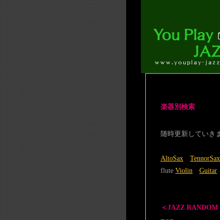
楽器別検索
随時更新していき
AltoSax
TennorSax
flute
Violin
Guitar
＜JAZZ RANDOM