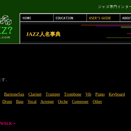
ジャズ専門インターネッ
JAZZ人名事典
ます。
BaritoneSax
Clarinet
Trumpet
Trombone
Vib
Piano
Keyboard
Drum
Bass
Vocal
Arrenge
Orche
Composer
Other
 WALK＞