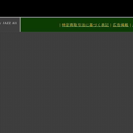
y JAZZ All
｜
特定商取引法に基づく表記
｜
広告掲載
｜