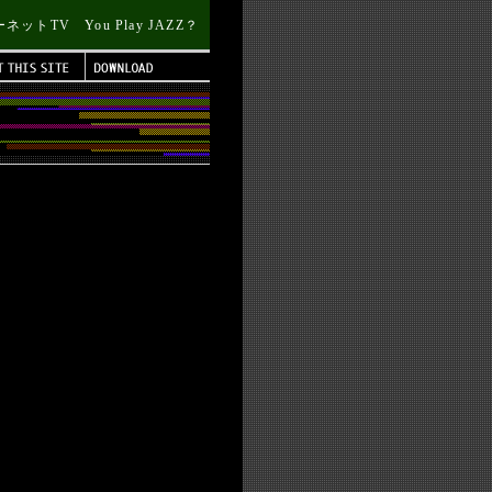
トTV You Play JAZZ？