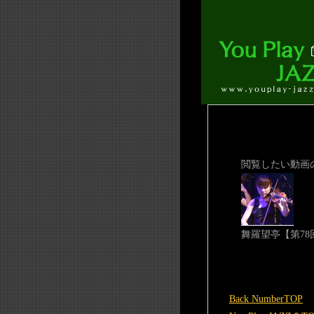
閲覧したい動画
舞羅望亭【第78
Back NumberTOP