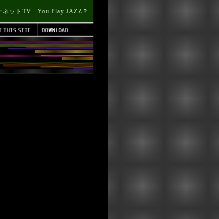
トTV You Play JAZZ？