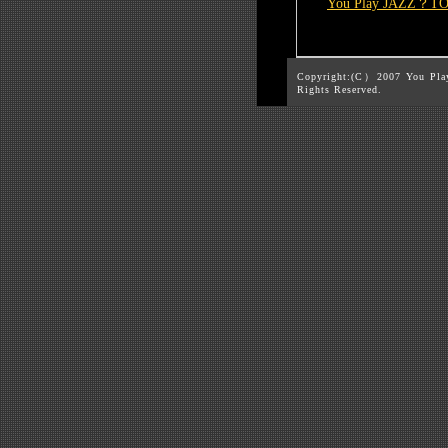
You Play JAZZ？T
Copyright:(C）2007 You Pla
Rights Reserved.