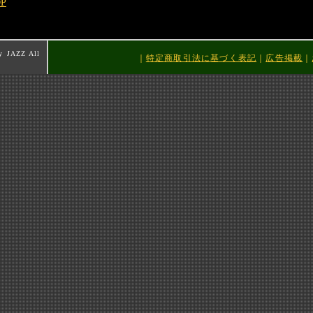
OP
y JAZZ All
｜
特定商取引法に基づく表記
｜
広告掲載
｜