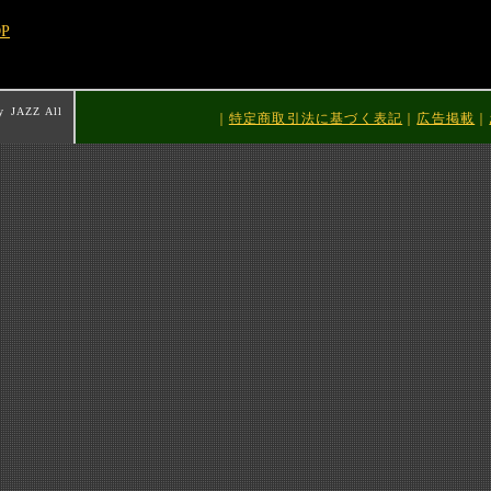
OP
y JAZZ All
｜
特定商取引法に基づく表記
｜
広告掲載
｜