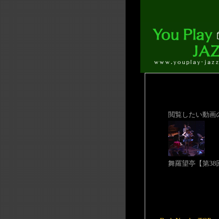
閲覧したい動画
舞羅望亭【第38