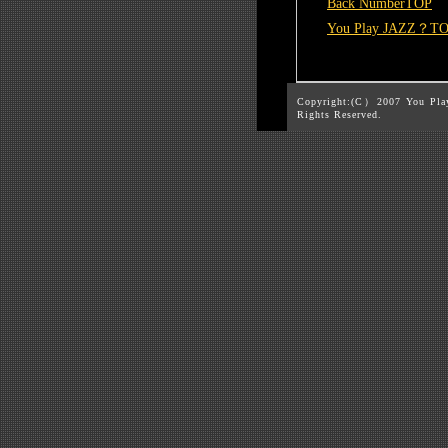
Back NumberTOP
You Play JAZZ？T
Copyright:(C）2007 You Pla
Rights Reserved.