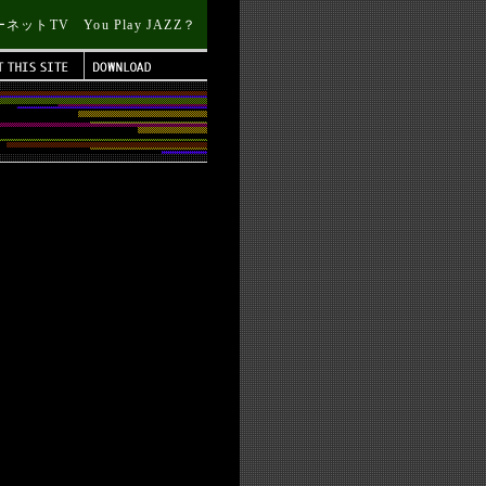
トTV You Play JAZZ？