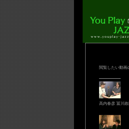
閲覧したい動画
高内春彦 冨川政