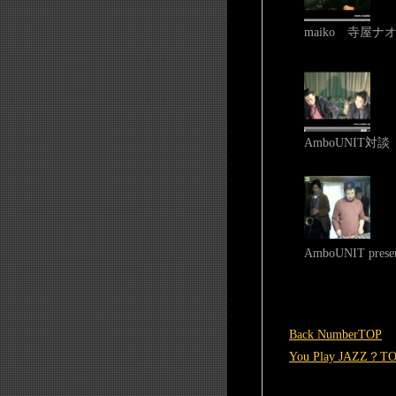
maiko 寺屋ナ
AmboUNIT対談
AmboUNIT pres
Back NumberTOP
You Play JAZZ？T