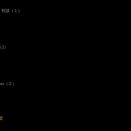
オ 対談（１）
（2）
ents（２）
OP