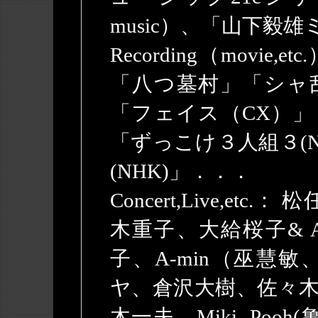
music）、「山下毅
Recording（movi
「八つ墓村」「シャ
「フェイス（CX）」
「ずっこけ３人組３(
(NHK)」．．．
Concert,Live,e
木重子、大給桜子& Affi
子、A-min（巫慧敏
ヤ、倉沢大樹、佐々
木一夫、Miki- Po