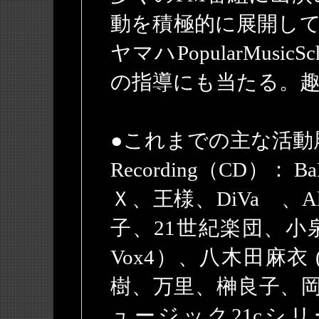
動を積極的に展開し
ヤマハPopularMus
の指導にも当たる。趣
●これまでの主な活動
Recording（CD）
Ｘ、王様、DiVa 、Al
子、21世紀楽団、
Vox4）、八木田麻衣 (To
樹、万里、榊良子、岡本真
ュージック21cシリー