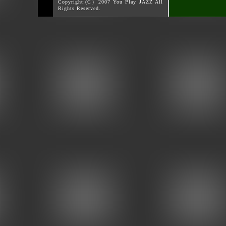
Copyright:(C）2007 You Play JAZZ All
Rights Reserved.